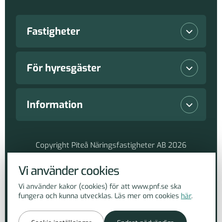
Fastigheter
Lediga lokaler
För hyresgäster
Våra fastigheter
Vanliga frågor
Information
Nyproduktioner
Serviceanmälan
Nyheter
Copyright Piteå Näringsfastigheter AB 2026
Hållbarhetsarbete
Lediga lokaler
Om PnF
Vi använder cookies
Hantera cookies
Vi använder kakor (cookies) för att www.pnf.se ska
Parkeringar och motorvärmare
fungera och kunna utvecklas. Läs mer om cookies
här
.
Kontakt
Tillbaka till toppen