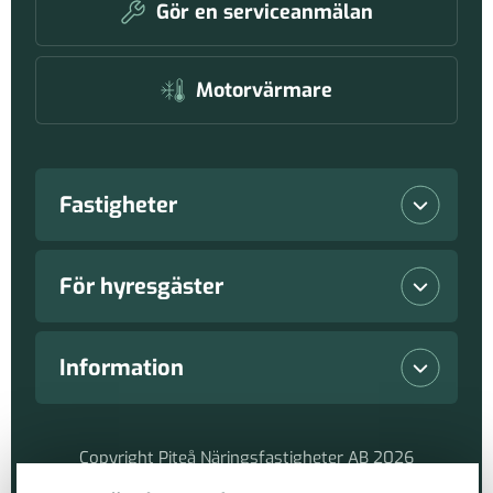
Gör en serviceanmälan
Motorvärmare
Fastigheter
Lediga lokaler
För hyresgäster
Våra fastigheter
Vanliga frågor
Information
Nyproduktioner
Serviceanmälan
Nyheter
Copyright Piteå Näringsfastigheter AB 2026
Hållbarhetsarbete