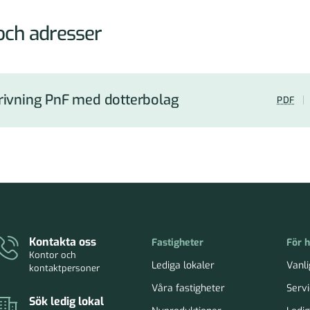
och adresser
ivning PnF med dotterbolag
PDF
Kontakta oss
Fastigheter
För 
Kontor och
Lediga lokaler
Vanli
kontaktpersoner
Våra fastigheter
Serv
Sök ledig lokal