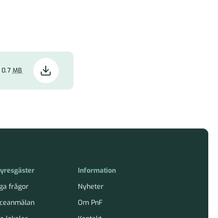
0.7
MB
hyresgäster
Information
ga frågor
Nyheter
iceanmälan
Om PnF