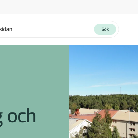
Sök
4 tecken för att kunna skicka sökningen.
ngenterna för att markera och tryck enter för att välja. För användare med pekskärm, kan utforska med svepgester.
g och