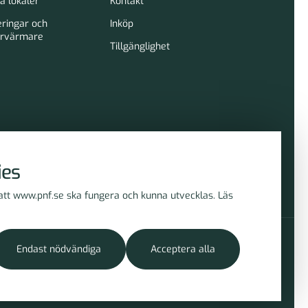
a lokaler
Kontakt
eringar och
Inköp
rvärmare
Tillgänglighet
ies
 att www.pnf.se ska fungera och kunna utvecklas. Läs
Endast nödvändiga
Acceptera alla
Hantera cookies
Tillbaka till toppen