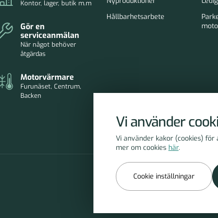
Nyproduktioner
Ledig
Kontor, lager, butik m.m
Hållbarhetsarbete
Park
Gör en
moto
serviceanmälan
När något behöver
åtgärdas
Motorvärmare
Furunäset, Centrum,
Backen
Vi använder cook
Vi använder kakor (cookies) för
mer om cookies
här
.
Cookie inställningar