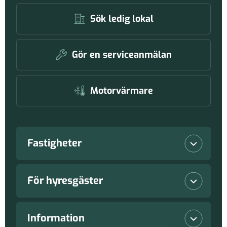
Sök ledig lokal
Gör en serviceanmälan
Motorvärmare
Fastigheter
Lediga lokaler
För hyresgäster
Våra fastigheter
Vanliga frågor
Information