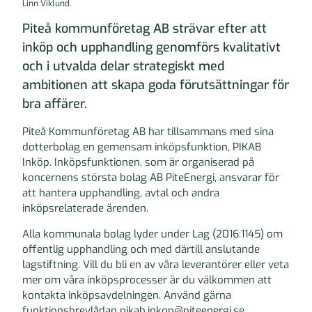
Linn Viklund.
Piteå kommunföretag AB strävar efter att
inköp och upphandling genomförs kvalitativt
och i utvalda delar strategiskt med
ambitionen att skapa goda förutsättningar för
bra affärer.
Piteå Kommunföretag AB har tillsammans med sina
dotterbolag en gemensam inköpsfunktion, PIKAB
Inköp. Inköpsfunktionen, som är organiserad på
koncernens största bolag AB PiteEnergi, ansvarar för
att hantera upphandling, avtal och andra
inköpsrelaterade ärenden.
Alla kommunala bolag lyder under Lag (2016:1145) om
offentlig upphandling och med därtill anslutande
lagstiftning. Vill du bli en av våra leverantörer eller veta
mer om våra inköpsprocesser är du välkommen att
kontakta inköpsavdelningen. Använd gärna
funktionsbrevlådan pikab.inkop@piteenergi.se