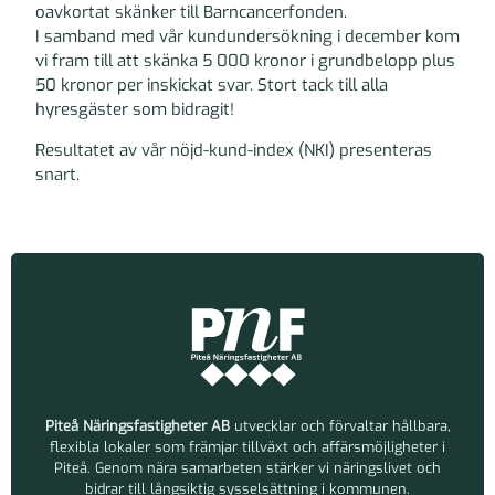
oavkortat skänker till Barncancerfonden.
I samband med vår kundundersökning i december kom
vi fram till att skänka 5 000 kronor i grundbelopp plus
50 kronor per inskickat svar. Stort tack till alla
hyresgäster som bidragit!
Resultatet av vår nöjd-kund-index (NKI) presenteras
snart.
Piteå Näringsfastigheter AB
utvecklar och förvaltar hållbara,
flexibla lokaler som främjar tillväxt och affärsmöjligheter i
Piteå. Genom nära samarbeten stärker vi näringslivet och
bidrar till långsiktig sysselsättning i kommunen.