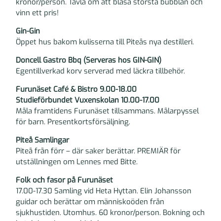
kronor/person. Tävla om att blåsa största bubblan och
vinn ett pris!
Gin-Gin
Öppet hus bakom kulisserna till Piteås nya destilleri.
Doncell Gastro Bbq (Serveras hos GIN-GIN)
Egentillverkad korv serverad med läckra tillbehör.
Furunäset Café & Bistro 9.00-18.00
Studieförbundet Vuxenskolan 10.00-17.00
Måla framtidens Furunäset tillsammans. Målarpyssel
för barn. Presentkortsförsäljning.
Piteå Samlingar
Piteå från förr – där saker berättar. PREMIÄR för
utställningen om Lennes med Bitte.
Folk och fasor på Furunäset
17.00-17.30 Samling vid Heta Hyttan. Elin Johansson
guidar och berättar om människoöden från
sjukhustiden. Utomhus. 60 kronor/person. Bokning och