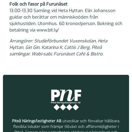
Folk och fasor på Furunäset
13.00-13.30 Samling vid Heta Hyttan. Elin Johansson
guidar och berättar om människoöden från
sjukhustiden. Utomhus. 60 kronor/person. Bokning och
betalning via www.bit.ly/
Arrangörer: Studieförbundet Vuxenskolan, Heta
Hyttan, Gin Gin, Katarina K, Cattis J Berg, Piteå
samlingar, Wabi-sabi, Furunäset Café & Bistro.
Piteå Näringsfastigheter AB
utvecklar och förvaltar hållbara,
flexibla lokaler som främjar tillväxt och affärsmöjligheter i