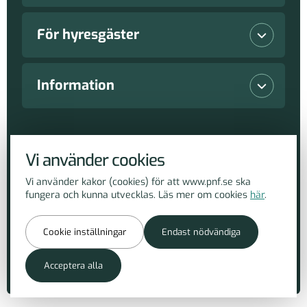
Lediga lokaler
För hyresgäster
Våra fastigheter
Vanliga frågor
Information
Nyproduktioner
Serviceanmälan
Nyheter
Copyright Piteå Näringsfastigheter AB 2026
Hållbarhetsarbete
Vi använder cookies
Lediga lokaler
Om PnF
Vi använder kakor (cookies) för att www.pnf.se ska
fungera och kunna utvecklas. Läs mer om cookies
här
.
Hantera cookies
Parkeringar och motorvärmare
Kontakt
Cookie inställningar
Endast nödvändiga
Tillbaka till toppen
Inköp
Acceptera alla
Tillgänglighet