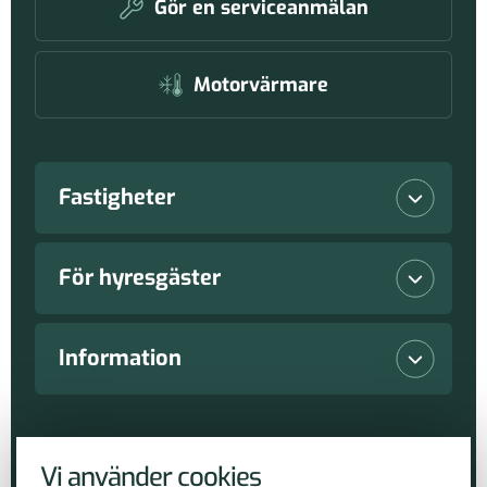
Gör en serviceanmälan
Motorvärmare
Fastigheter
Lediga lokaler
För hyresgäster
Våra fastigheter
Vanliga frågor
Information
Nyproduktioner
Serviceanmälan
Nyheter
Copyright Piteå Näringsfastigheter AB 2026
Hållbarhetsarbete
Vi använder cookies
Lediga lokaler