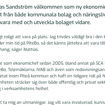
tias Sandström välkommen som ny ekonomic
t från både kommunala bolag och näringsliv
vara med och utveckla bolaget vidare.
gt roligt att vara på plats. Jag trivdes väldigt bra i d
r min tid på PiteBo, så det känns jättebra att vara till
ang, säger Mattias.
at som ekonomichef sedan 2005, bland annat på SCA V
teBo, Telemäklarna, IVAB och även som redovisningsan
etat inom Piteå kommun och haft en tidigare roll på N
heten sträcker sig över både offentlig och privat sekto
 i verksamhetens helhet.
t ta mig an utmaningar. Jag vill vara involverad, kunn