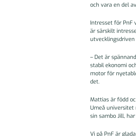
och vara en del av
Intresset för PnF
är särskilt intress
utvecklingsdriven 
– Det är spännand
stabil ekonomi och
motor för nyetable
det.
Mattias är född o
Umeå universitet 
sin sambo Jill, ha
Vi på PnF är glad