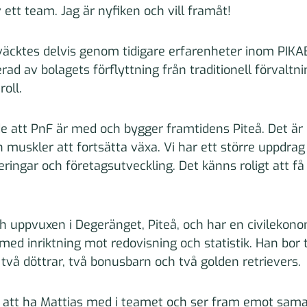
 ett team. Jag är nyfiken och vill framåt!
 väcktes delvis genom tidigare erfarenheter inom PIK
erad av bolagets förflyttning från traditionell förvaltni
roll.
e att PnF är med och bygger framtidens Piteå. Det är
 muskler att fortsätta växa. Vi har ett större uppdrag
ringar och företagsutveckling. Det känns roligt att få
ch uppvuxen i Degeränget, Piteå, och har en civileko
med inriktning mot redovisning och statistik. Han bo
r två döttrar, två bonusbarn och två golden retrievers.
a att ha Mattias med i teamet och ser fram emot sama