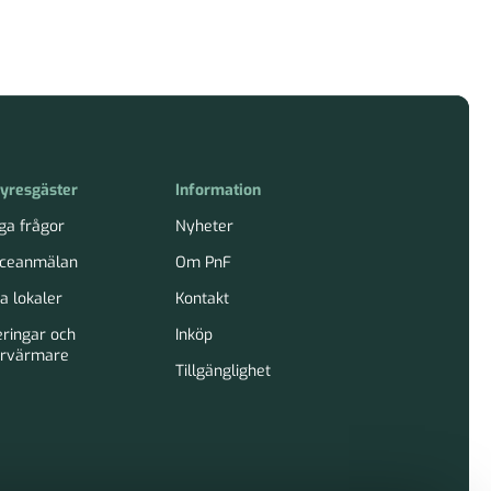
hyresgäster
Information
ga frågor
Nyheter
iceanmälan
Om PnF
a lokaler
Kontakt
eringar och
Inköp
rvärmare
Tillgänglighet