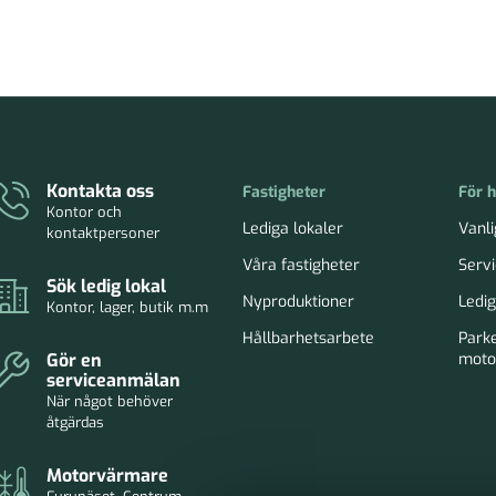
Kontakta oss
Fastigheter
För 
Kontor och
Lediga lokaler
Vanli
kontaktpersoner
Våra fastigheter
Serv
Sök ledig lokal
Nyproduktioner
Ledig
Kontor, lager, butik m.m
Hållbarhetsarbete
Park
Gör en
moto
serviceanmälan
När något behöver
åtgärdas
Motorvärmare