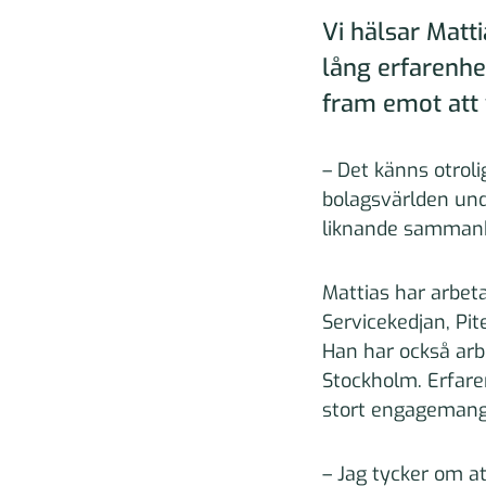
Vi hälsar Mat
lång erfarenhe
fram emot att 
– Det känns otroli
bolagsvärlden unde
liknande sammanh
Mattias har arbet
Servicekedjan, Pi
Han har också arb
Stockholm. Erfaren
stort engagemang
– Jag tycker om at