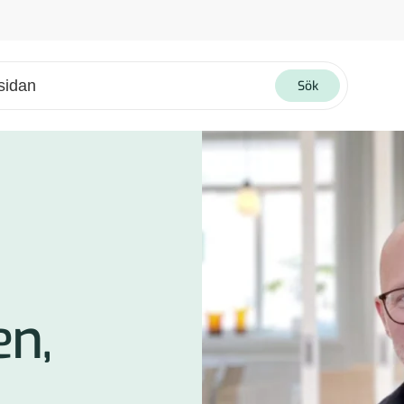
Sök
4 tecken för att kunna skicka sökningen.
ngenterna för att markera och tryck enter för att välja. För användare med pekskärm, kan utforska med svepgester.
n,