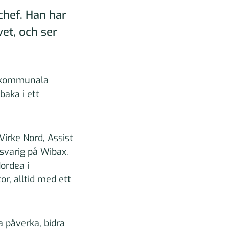
hef. Han har
et, och ser
en kommunala
baka i ett
irke Nord, Assist
svarig på Wibax.
ordea i
r, alltid med ett
a påverka, bidra