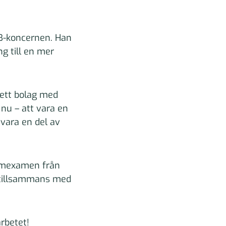
AB-koncernen. Han
ng till en mer
 ett bolag med
 nu – att vara en
 vara en del av
nomexamen från
r tillsammans med
rbetet!