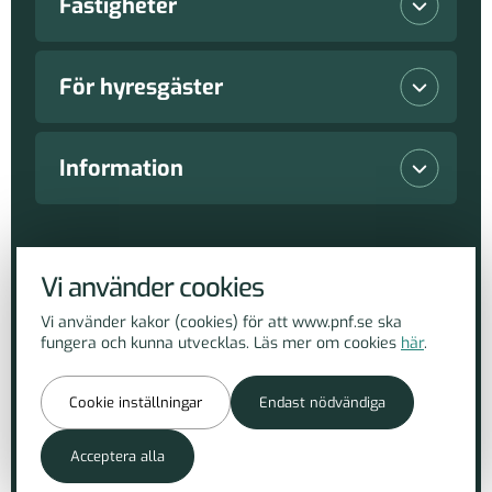
Fastigheter
Lediga lokaler
För hyresgäster
Våra fastigheter
Vanliga frågor
Information
Nyproduktioner
Serviceanmälan
Nyheter
Copyright Piteå Näringsfastigheter AB 2026
Vi använder cookies
Hållbarhetsarbete
Lediga lokaler
Om PnF
Vi använder kakor (cookies) för att www.pnf.se ska
fungera och kunna utvecklas. Läs mer om cookies
här
.
Hantera cookies
Parkeringar och motorvärmare
Kontakt
Cookie inställningar
Endast nödvändiga
Tillbaka till toppen
Inköp
Acceptera alla