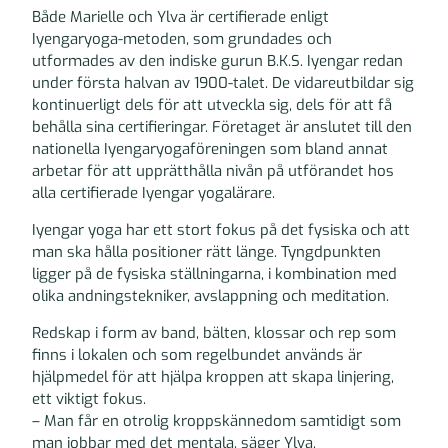
Både Marielle och Ylva är certifierade enligt
Iyengaryoga-metoden, som grundades och
utformades av den indiske gurun B.K.S. Iyengar redan
under första halvan av 1900-talet. De vidareutbildar sig
kontinuerligt dels för att utveckla sig, dels för att få
behålla sina certifieringar. Företaget är anslutet till den
nationella Iyengaryogaföreningen som bland annat
arbetar för att upprätthålla nivån på utförandet hos
alla certifierade Iyengar yogalärare.
Iyengar yoga har ett stort fokus på det fysiska och att
man ska hålla positioner rätt länge. Tyngdpunkten
ligger på de fysiska ställningarna, i kombination med
olika andningstekniker, avslappning och meditation.
Redskap i form av band, bälten, klossar och rep som
finns i lokalen och som regelbundet används är
hjälpmedel för att hjälpa kroppen att skapa linjering,
ett viktigt fokus.
– Man får en otrolig kroppskännedom samtidigt som
man jobbar med det mentala, säger Ylva.