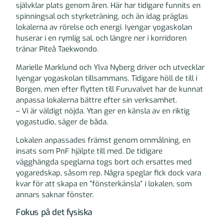
självklar plats genom åren. Här har tidigare funnits en
spinningsal och styrketräning, och än idag präglas
lokalerna av rörelse och energi. Iyengar yogaskolan
huserar i en rymlig sal, och längre ner i korridoren
tränar Piteå Taekwondo.
Marielle Marklund och Ylva Nyberg driver och utvecklar
Iyengar yogaskolan tillsammans. Tidigare höll de till i
Borgen, men efter flytten till Furuvalvet har de kunnat
anpassa lokalerna bättre efter sin verksamhet.
– Vi är väldigt nöjda. Ytan ger en känsla av en riktig
yogastudio, säger de båda.
Lokalen anpassades främst genom ommålning, en
insats som PnF hjälpte till med. De tidigare
vägghängda speglarna togs bort och ersattes med
yogaredskap, såsom rep. Några speglar fick dock vara
kvar för att skapa en ”fönsterkänsla” i lokalen, som
annars saknar fönster.
Fokus på det fysiska