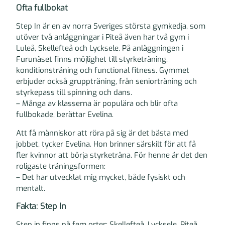
Ofta fullbokat
Step In är en av norra Sveriges största gymkedja, som
utöver två anläggningar i Piteå även har två gym i
Luleå, Skellefteå och Lycksele. På anläggningen i
Furunäset finns möjlighet till styrketräning,
konditionsträning och functional fitness. Gymmet
erbjuder också gruppträning, från seniorträning och
styrkepass till spinning och dans.
– Många av klasserna är populära och blir ofta
fullbokade, berättar Evelina.
Att få människor att röra på sig är det bästa med
jobbet, tycker Evelina. Hon brinner särskilt för att få
fler kvinnor att börja styrketräna. För henne är det den
roligaste träningsformen:
– Det har utvecklat mig mycket, både fysiskt och
mentalt.
Fakta: Step In
Step in finns på fem orter: Skellefteå, Lycksele, Piteå,