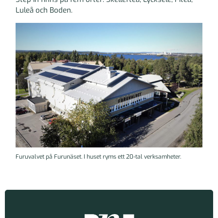
Luleå och Boden.
Furuvalvet på Furunäset. I huset ryms ett 20-tal verksamheter.