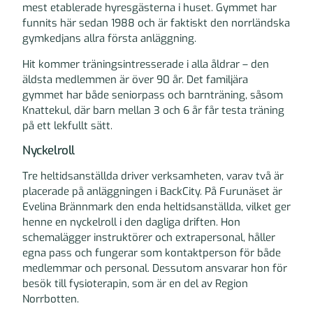
mest etablerade hyresgästerna i huset. Gymmet har
funnits här sedan 1988 och är faktiskt den norrländska
gymkedjans allra första anläggning.
Hit kommer träningsintresserade i alla åldrar – den
äldsta medlemmen är över 90 år. Det familjära
gymmet har både seniorpass och barnträning, såsom
Knattekul, där barn mellan 3 och 6 år får testa träning
på ett lekfullt sätt.
Nyckelroll
Tre heltidsanställda driver verksamheten, varav två är
placerade på anläggningen i BackCity. På Furunäset är
Evelina Brännmark den enda heltidsanställda, vilket ger
henne en nyckelroll i den dagliga driften. Hon
schemalägger instruktörer och extrapersonal, håller
egna pass och fungerar som kontaktperson för både
medlemmar och personal. Dessutom ansvarar hon för
besök till fysioterapin, som är en del av Region
Norrbotten.