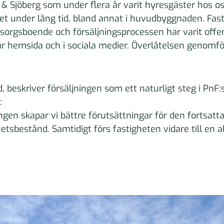
 & Sjöberg som under flera år varit hyresgäster hos o
et under lång tid, bland annat i huvudbyggnaden. Fas
orgsboende och försäljningsprocessen har varit offe
r hemsida och i sociala medier. Överlåtelsen genomf
, beskriver försäljningen som ett naturligt steg i PnF:s
:
gen skapar vi bättre förutsättningar för den fortsatt
hetsbestånd. Samtidigt förs fastigheten vidare till en 