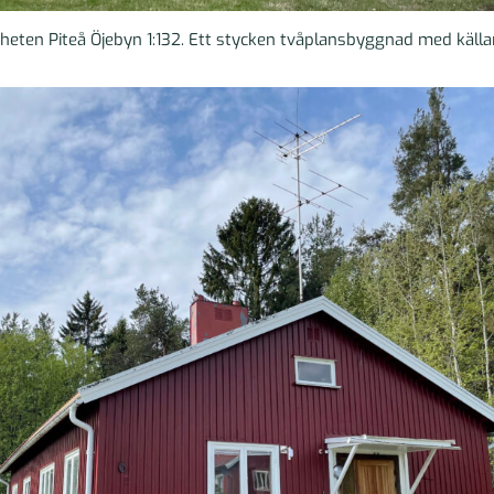
heten Piteå Öjebyn 1:132. Ett stycken tvåplansbyggnad med källa