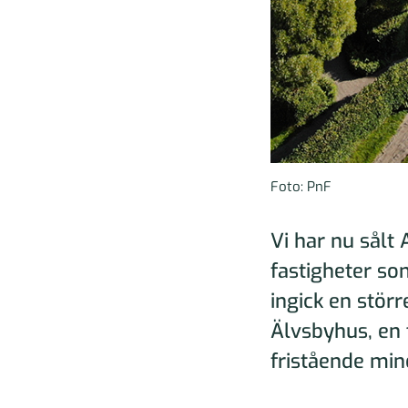
Foto: PnF
Vi har nu sålt 
fastigheter s
ingick en stör
Älvsbyhus, en 
fristående min