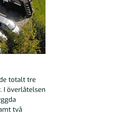
de totalt tre
I överlåtelsen
yggda
amt två