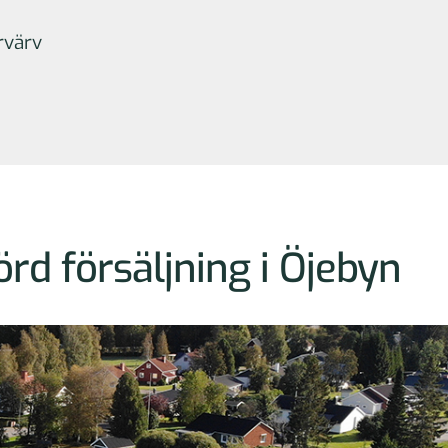
rvärv
d försäljning i Öjebyn