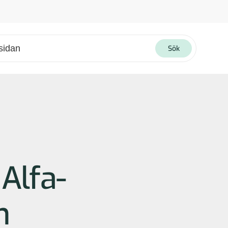
Sök
4 tecken för att kunna skicka sökningen.
ngenterna för att markera och tryck enter för att välja. För användare med pekskärm, kan utforska med svepgester.
 Alfa-
n