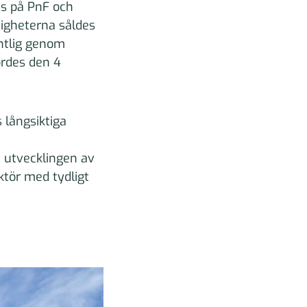
ss på PnF och
tigheterna såldes
ntlig genom
ördes den 4
 långsiktiga
a utvecklingen av
aktör med tydligt