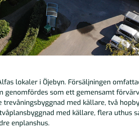
Alfas lokaler i Öjebyn. Försäljningen omfatta
om genomfördes som ett gemensamt förvärv. 
re trevåningsbyggnad med källare, två hopb
tvåplansbyggnad med källare, flera uthus s
dre enplanshus.