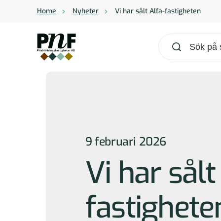
Home
Nyheter
Vi har sålt Alfa-fastigheten
Sök på sidan
Du måste skriva minst 
När automatiska resultat visas använd pilta
9 februari 2026
Vi har sålt
fastighete