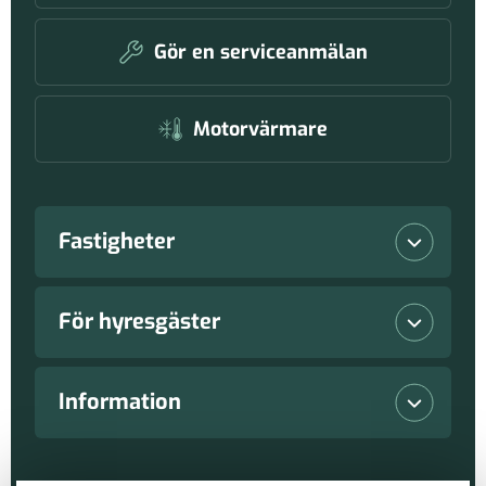
Gör en serviceanmälan
Motorvärmare
Fastigheter
Lediga lokaler
För hyresgäster
Våra fastigheter
Vanliga frågor
Information
Nyproduktioner
Serviceanmälan
Nyheter