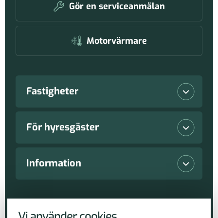
Gör en serviceanmälan
Motorvärmare
Fastigheter
Lediga lokaler
För hyresgäster
Våra fastigheter
Vanliga frågor
Information
Nyproduktioner
Serviceanmälan
Nyheter
Copyright Piteå Näringsfastigheter AB 2026
Hållbarhetsarbete
Vi använder cookies